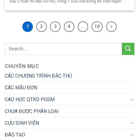
Sau 2 tuần thi đấu sôi nổi, vòng 1 của Giải bóng đá Viện Ngân...
1
2
3
4
…
10
CHUYÊN MỤC
CÁC CHƯƠNG TRÌNH ĐẶC THÙ
CÁC MẪU ĐƠN
CAO HỌC QTKD PGSM
CHƯA ĐƯỢC PHÂN LOẠI
CỰU SINH VIÊN
ĐÀO TẠO