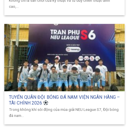
Không chỉ là sân chơi của kỹ thuật và tư duy chiến thuật đỉnh
cao,...
TUYỂN QUÂN ĐỘI BÓNG ĐÁ NAM VIỆN NGÂN HÀNG –
TÀI CHÍNH 2026
Trong không khí sôi động của mùa giải NEU League S7, Đội bóng
đá nam...