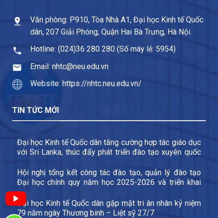
Văn phòng: P910, Tòa Nhà A1, Đại học Kinh tế Quốc
dân, 207 Giải Phóng, Quận Hai Bà Trưng, Hà Nội.
Hotline: (024)36 280 280 (Số máy lẻ: 5954)
Email: nhtc@neu.edu.vn
Website: https://nhtc.neu.edu.vn/
TIN TỨC MỚI
Đại học Kinh tế Quốc dân tăng cường hợp tác giáo dục
với Sri Lanka, thúc đẩy phát triển đào tạo xuyên quốc
gia và trao đổi sinh viên
Hội nghị tổng kết công tác đào tạo, quản lý đào tạo
Đại học chính quy năm học 2025-2026 và triển khai
các nhiệm vụ trọng tâm năm học 2026-2027
Đại học Kinh tế Quốc dân gặp mặt tri ân nhân kỷ niệm
79 năm ngày Thương binh – Liệt sỹ 27/7