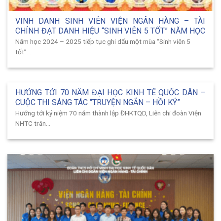
VINH DANH SINH VIÊN VIỆN NGÂN HÀNG – TÀI
CHÍNH ĐẠT DANH HIỆU “SINH VIÊN 5 TỐT” NĂM HỌC
2024 – 2025
Năm học 2024 – 2025 tiếp tục ghi dấu một mùa “Sinh viên 5
tốt”...
HƯỚNG TỚI 70 NĂM ĐẠI HỌC KINH TẾ QUỐC DÂN –
CUỘC THI SÁNG TÁC “TRUYỆN NGẮN – HỒI KÝ”
Hướng tới kỷ niệm 70 năm thành lập ĐHKTQD, Liên chi đoàn Viện
NHTC trân...