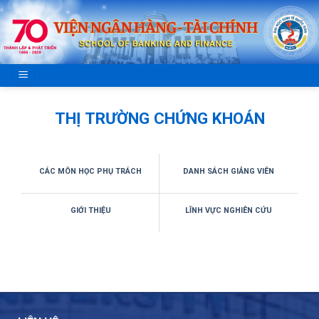
Skip
to
content
THỊ TRƯỜNG CHỨNG KHOÁN
CÁC MÔN HỌC PHỤ TRÁCH
DANH SÁCH GIẢNG VIÊN
GIỚI THIỆU
LĨNH VỰC NGHIÊN CỨU