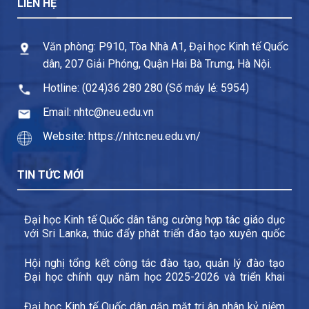
LIÊN HỆ
Văn phòng: P910, Tòa Nhà A1, Đại học Kinh tế Quốc
dân, 207 Giải Phóng, Quận Hai Bà Trưng, Hà Nội.
Hotline: (024)36 280 280 (Số máy lẻ: 5954)
Email: nhtc@neu.edu.vn
Website: https://nhtc.neu.edu.vn/
TIN TỨC MỚI
Đại học Kinh tế Quốc dân tăng cường hợp tác giáo dục
với Sri Lanka, thúc đẩy phát triển đào tạo xuyên quốc
gia và trao đổi sinh viên
Hội nghị tổng kết công tác đào tạo, quản lý đào tạo
Đại học chính quy năm học 2025-2026 và triển khai
các nhiệm vụ trọng tâm năm học 2026-2027
Đại học Kinh tế Quốc dân gặp mặt tri ân nhân kỷ niệm