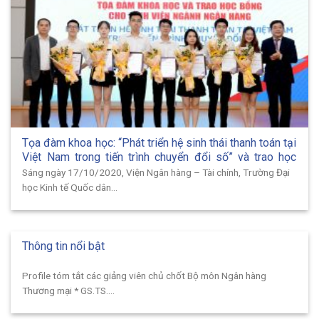
Tọa đàm khoa học: “Phát triển hệ sinh thái thanh toán tại
Việt Nam trong tiến trình chuyển đổi số” và trao học
bổng cho sinh viên ngành ngân hàng
Sáng ngày 17/10/2020, Viện Ngân hàng – Tài chính, Trường Đại
học Kinh tế Quốc dân...
Thông tin nổi bật
Profile tóm tắt các giảng viên chủ chốt Bộ môn Ngân hàng
Thương mại * GS.TS....