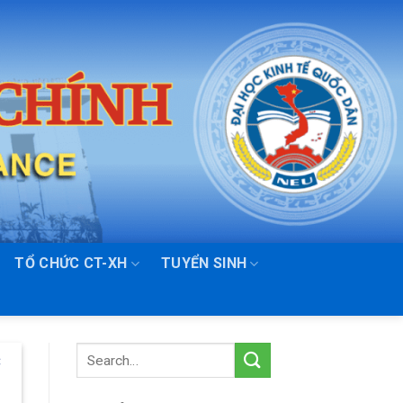
TỔ CHỨC CT-XH
TUYỂN SINH
C