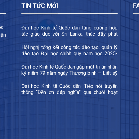
TIN TỨC MỚI
F
ọc
Đại học Kinh tế Quốc dân tăng cường hợp
tác giáo dục với Sri Lanka, thúc đẩy phát
uận
triển đào tạo xuyên quốc gia và trao đổi sinh
viên
Hội nghị tổng kết công tác đào tạo, quản lý
đào tạo Đại học chính quy năm học 2025-
2026 và triển khai các nhiệm vụ trọng tâm
năm học 2026-2027
Đại học Kinh tế Quốc dân gặp mặt tri ân nhân
kỷ niệm 79 năm ngày Thương binh – Liệt sỹ
27/7
Đại học Kinh tế Quốc dân: Tiếp nối truyền
thống “Đền ơn đáp nghĩa” qua chuỗi hoạt
động kỷ niệm 79 năm Ngày Thương binh –
Liệt sĩ