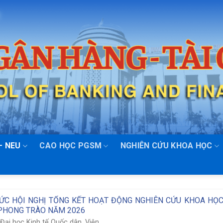
– NEU
CAO HỌC PGSM
NGHIÊN CỨU KHOA HỌC
HỨC HỘI NGHỊ TỔNG KẾT HOẠT ĐỘNG NGHIÊN CỨU KHOA HỌ
 PHONG TRÀO NĂM 2026
ại học Kinh tế Quốc dân, Viện...