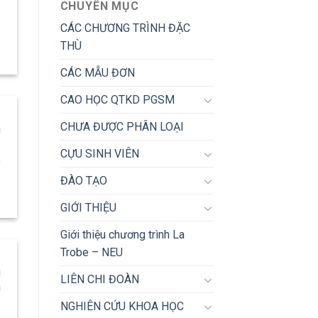
CHUYÊN MỤC
CÁC CHƯƠNG TRÌNH ĐẶC
THÙ
CÁC MẪU ĐƠN
CAO HỌC QTKD PGSM
CHƯA ĐƯỢC PHÂN LOẠI
h
CỰU SINH VIÊN
a
ĐÀO TẠO
GIỚI THIỆU
Giới thiệu chương trình La
Trobe – NEU
g
LIÊN CHI ĐOÀN
a
NGHIÊN CỨU KHOA HỌC