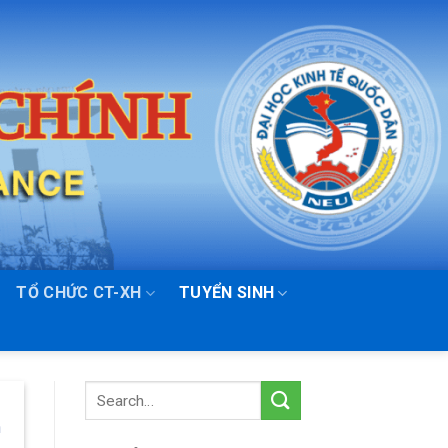
TỔ CHỨC CT-XH
TUYỂN SINH
n