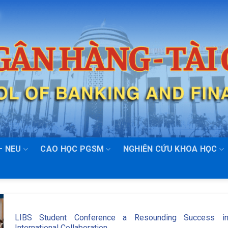
– NEU
CAO HỌC PGSM
NGHIÊN CỨU KHOA HỌC
LIBS Student Conference a Resounding Success i
International Collaboration