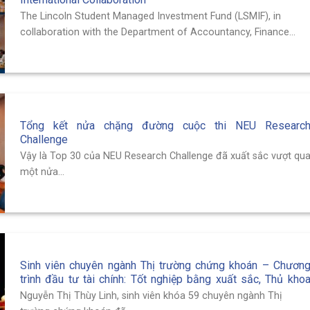
The Lincoln Student Managed Investment Fund (LSMIF), in
collaboration with the Department of Accountancy, Finance...
Tổng kết nửa chặng đường cuộc thi NEU Researc
Challenge
Vậy là Top 30 của NEU Research Challenge đã xuất sắc vượt qu
một nửa...
Sinh viên chuyên ngành Thị trường chứng khoán – Chươn
trình đầu tư tài chính: Tốt nghiệp bằng xuất sắc, Thủ kho
khóa 59 chuyên ngành Thị trường chứng khoán.
Nguyễn Thị Thùy Linh, sinh viên khóa 59 chuyên ngành Thị