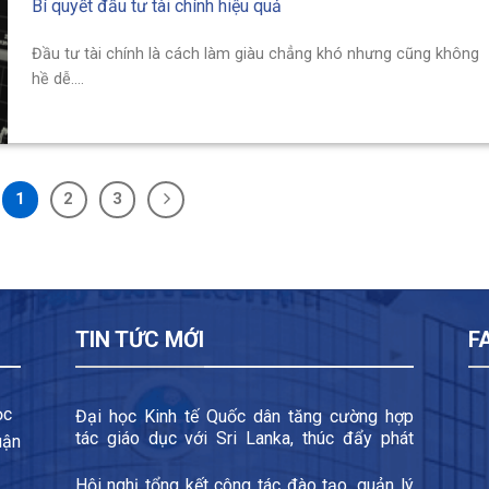
Bí quyết đầu tư tài chính hiệu quả
Đầu tư tài chính là cách làm giàu chẳng khó nhưng cũng không
hề dễ....
1
2
3
TIN TỨC MỚI
F
ọc
Đại học Kinh tế Quốc dân tăng cường hợp
tác giáo dục với Sri Lanka, thúc đẩy phát
uận
triển đào tạo xuyên quốc gia và trao đổi sinh
viên
Hội nghị tổng kết công tác đào tạo, quản lý