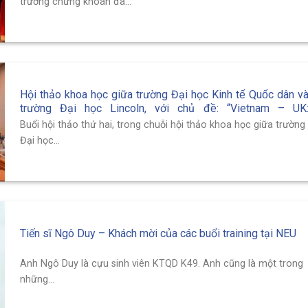
trường chứng khoán đã...
Hội thảo khoa học giữa trường Đại học Kinh tế Quốc dân va
trường Đại học Lincoln, với chủ đề: “Vietnam – UK
Investment Opportunities for Foreign Investors i
Buổi hội thảo thứ hai, trong chuỗi hội thảo khoa học giữa trường
Securities Market”
Đại học...
Tiến sĩ Ngô Duy – Khách mời của các buổi training tại NEU
Anh Ngô Duy là cựu sinh viên KTQD K49. Anh cũng là một trong
những...