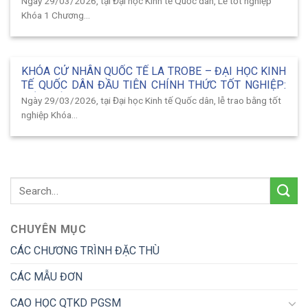
Ngày 29/03/2026, tại Đại học Kinh tế Quốc dân, Lễ tốt nghiệp
TẾ CHO HÀNH TRÌNH HỌC TẬP VÀ PHÁT TRIỂN TOÀN
Khóa 1 Chương...
CẦU
KHÓA CỬ NHÂN QUỐC TẾ LA TROBE – ĐẠI HỌC KINH
TẾ QUỐC DÂN ĐẦU TIÊN CHÍNH THỨC TỐT NGHIỆP:
DẤU MỐC TIÊN PHONG TRONG ĐÀO TẠO HỘI NHẬP
Ngày 29/03/2026, tại Đại học Kinh tế Quốc dân, lễ trao bằng tốt
nghiệp Khóa...
CHUYÊN MỤC
CÁC CHƯƠNG TRÌNH ĐẶC THÙ
CÁC MẪU ĐƠN
CAO HỌC QTKD PGSM