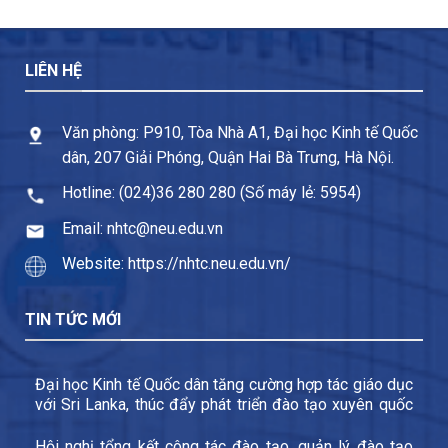
LIÊN HỆ
Văn phòng: P910, Tòa Nhà A1, Đại học Kinh tế Quốc
dân, 207 Giải Phóng, Quận Hai Bà Trưng, Hà Nội.
Hotline: (024)36 280 280 (Số máy lẻ: 5954)
Email: nhtc@neu.edu.vn
Website: https://nhtc.neu.edu.vn/
TIN TỨC MỚI
Đại học Kinh tế Quốc dân tăng cường hợp tác giáo dục
với Sri Lanka, thúc đẩy phát triển đào tạo xuyên quốc
gia và trao đổi sinh viên
Hội nghị tổng kết công tác đào tạo, quản lý đào tạo