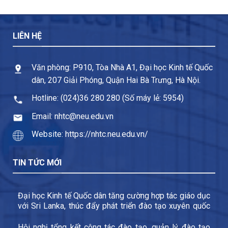
LIÊN HỆ
Văn phòng: P910, Tòa Nhà A1, Đại học Kinh tế Quốc
dân, 207 Giải Phóng, Quận Hai Bà Trưng, Hà Nội.
Hotline: (024)36 280 280 (Số máy lẻ: 5954)
Email: nhtc@neu.edu.vn
Website: https://nhtc.neu.edu.vn/
TIN TỨC MỚI
Đại học Kinh tế Quốc dân tăng cường hợp tác giáo dục
với Sri Lanka, thúc đẩy phát triển đào tạo xuyên quốc
gia và trao đổi sinh viên
Hội nghị tổng kết công tác đào tạo, quản lý đào tạo