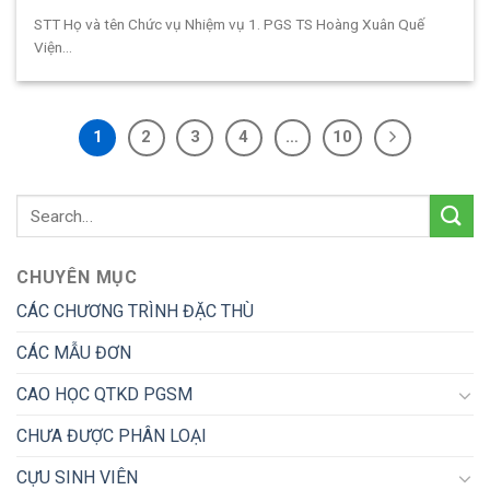
STT Họ và tên Chức vụ Nhiệm vụ 1. PGS TS Hoàng Xuân Quế
Viện...
1
2
3
4
…
10
CHUYÊN MỤC
CÁC CHƯƠNG TRÌNH ĐẶC THÙ
CÁC MẪU ĐƠN
CAO HỌC QTKD PGSM
CHƯA ĐƯỢC PHÂN LOẠI
CỰU SINH VIÊN