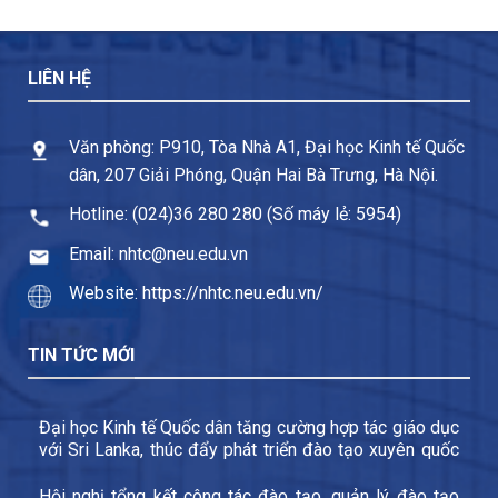
LIÊN HỆ
Văn phòng: P910, Tòa Nhà A1, Đại học Kinh tế Quốc
dân, 207 Giải Phóng, Quận Hai Bà Trưng, Hà Nội.
Hotline: (024)36 280 280 (Số máy lẻ: 5954)
Email: nhtc@neu.edu.vn
Website: https://nhtc.neu.edu.vn/
TIN TỨC MỚI
Đại học Kinh tế Quốc dân tăng cường hợp tác giáo dục
với Sri Lanka, thúc đẩy phát triển đào tạo xuyên quốc
gia và trao đổi sinh viên
Hội nghị tổng kết công tác đào tạo, quản lý đào tạo