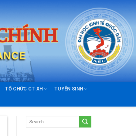
TỔ CHỨC CT-XH
TUYỂN SINH
C