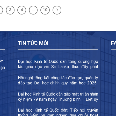
3
4
…
10
TIN TỨC MỚI
F
ọc
Đại học Kinh tế Quốc dân tăng cường hợp
tác giáo dục với Sri Lanka, thúc đẩy phát
uận
triển đào tạo xuyên quốc gia và trao đổi sinh
viên
Hội nghị tổng kết công tác đào tạo, quản lý
đào tạo Đại học chính quy năm học 2025-
2026 và triển khai các nhiệm vụ trọng tâm
năm học 2026-2027
Đại học Kinh tế Quốc dân gặp mặt tri ân nhân
kỷ niệm 79 năm ngày Thương binh – Liệt sỹ
27/7
Đại học Kinh tế Quốc dân: Tiếp nối truyền
thống “Đền ơn đáp nghĩa” qua chuỗi hoạt