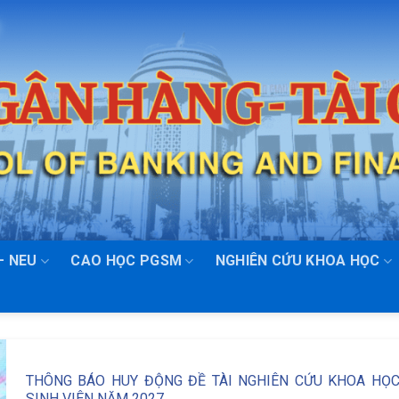
– NEU
CAO HỌC PGSM
NGHIÊN CỨU KHOA HỌC
THÔNG BÁO HUY ĐỘNG ĐỀ TÀI NGHIÊN CỨU KHOA HỌ
SINH VIÊN NĂM 2027