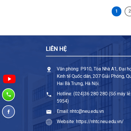
1
2
LIÊN HỆ
Văn phòng: P910, Tòa Nhà A1, Đại h
Kinh tế Quốc dân, 207 Giải Phóng, Q
Hai Bà Trưng, Hà Nội.
Hotline: (024)36 280 280 (Số máy lẻ:
5954)
Email: nhtc@neu.edu.vn
Website: https://nhtc.neu.edu.vn/