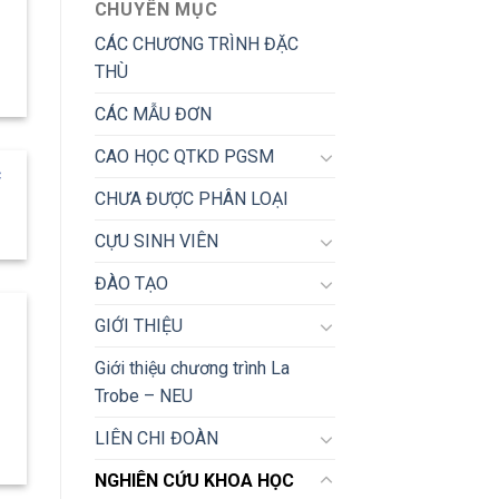
CHUYÊN MỤC
CÁC CHƯƠNG TRÌNH ĐẶC
THÙ
CÁC MẪU ĐƠN
CAO HỌC QTKD PGSM
c
CHƯA ĐƯỢC PHÂN LOẠI
CỰU SINH VIÊN
ĐÀO TẠO
GIỚI THIỆU
I
Giới thiệu chương trình La
Trobe – NEU
LIÊN CHI ĐOÀN
NGHIÊN CỨU KHOA HỌC