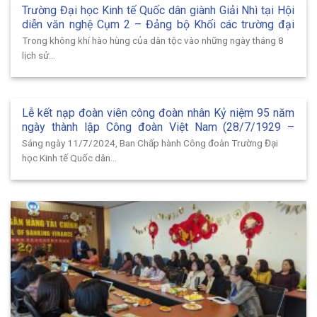
Trường Đại học Kinh tế Quốc dân giành Giải Nhì tại Hội
diễn văn nghệ Cụm 2 – Đảng bộ Khối các trường đại
học, cao đẳng Hà Nội năm 2024
Trong không khí hào hùng của dân tộc vào những ngày tháng 8
lịch sử...
Lễ kết nạp đoàn viên công đoàn nhân Kỷ niệm 95 năm
ngày thành lập Công đoàn Việt Nam (28/7/1929 –
28/7/2024)
Sáng ngày 11/7/2024, Ban Chấp hành Công đoàn Trường Đại
học Kinh tế Quốc dân...