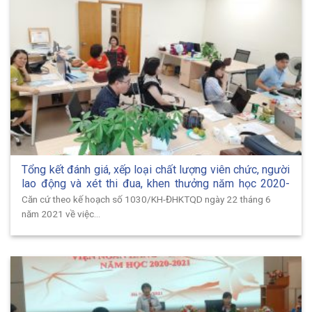
Tổng kết đánh giá, xếp loại chất lượng viên chức, người
lao động và xét thi đua, khen thưởng năm học 2020-
2021 Viện Ngân hàng – Tài chính.
Căn cứ theo kế hoạch số 1030/KH-ĐHKTQD ngày 22 tháng 6
năm 2021 về việc...