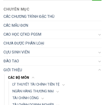
CHUYÊN MỤC
CÁC CHƯƠNG TRÌNH ĐẶC THÙ
CÁC MẪU ĐƠN
CAO HỌC QTKD PGSM
CHƯA ĐƯỢC PHÂN LOẠI
CỰU SINH VIÊN
ĐÀO TẠO
GIỚI THIỆU
CÁC BỘ MÔN
LÝ THUYẾT TÀI CHÍNH TIỀN TỆ
NGÂN HÀNG THƯƠNG MẠI
TÀI CHÍNH CÔNG
TÀI CHÍNH DOANH NGHIỆP