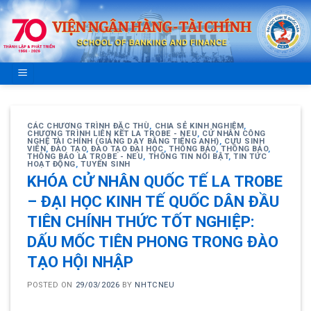
Skip
to
content
CÁC CHƯƠNG TRÌNH ĐẶC THÙ
,
CHIA SẺ KINH NGHIỆM
,
CHƯƠNG TRÌNH LIÊN KẾT LA TROBE - NEU
,
CỬ NHÂN CÔNG
NGHỆ TÀI CHÍNH (GIẢNG DẠY BẰNG TIẾNG ANH)
,
CỰU SINH
VIÊN
,
ĐÀO TẠO
,
ĐÀO TẠO ĐẠI HỌC
,
THÔNG BÁO
,
THÔNG BÁO
,
THÔNG BÁO LA TROBE - NEU
,
THÔNG TIN NỔI BẬT
,
TIN TỨC
HOẠT ĐỘNG
,
TUYỂN SINH
KHÓA CỬ NHÂN QUỐC TẾ LA TROBE
– ĐẠI HỌC KINH TẾ QUỐC DÂN ĐẦU
TIÊN CHÍNH THỨC TỐT NGHIỆP:
DẤU MỐC TIÊN PHONG TRONG ĐÀO
TẠO HỘI NHẬP
POSTED ON
29/03/2026
BY
NHTCNEU