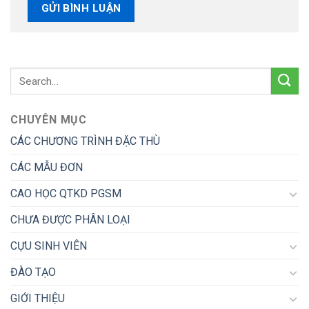
CHUYÊN MỤC
CÁC CHƯƠNG TRÌNH ĐẶC THÙ
CÁC MẪU ĐƠN
CAO HỌC QTKD PGSM
CHƯA ĐƯỢC PHÂN LOẠI
CỰU SINH VIÊN
ĐÀO TẠO
GIỚI THIỆU