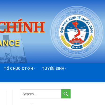
TỔ CHỨC CT-XH
TUYỂN SINH