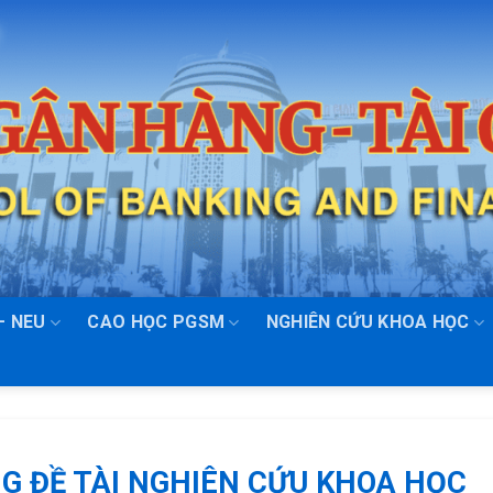
– NEU
CAO HỌC PGSM
NGHIÊN CỨU KHOA HỌC
G ĐỀ TÀI NGHIÊN CỨU KHOA HỌC