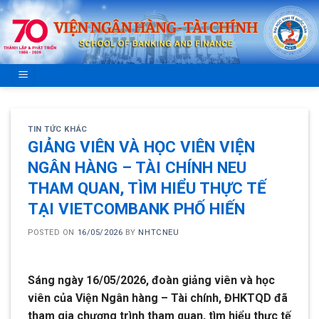
Skip
to
content
TIN TỨC KHÁC
GIẢNG VIÊN VÀ HỌC VIÊN VIỆN
NGÂN HÀNG – TÀI CHÍNH NEU
THAM QUAN, TÌM HIỂU THỰC TẾ
TẠI VIETCOMBANK PHỐ HIẾN
POSTED ON
16/05/2026
BY
NHTCNEU
Sáng ngày 16/05/2026, đoàn giảng viên và học
viên của Viện Ngân hàng – Tài chính, ĐHKTQD đã
tham gia chương trình tham quan, tìm hiểu thực tế