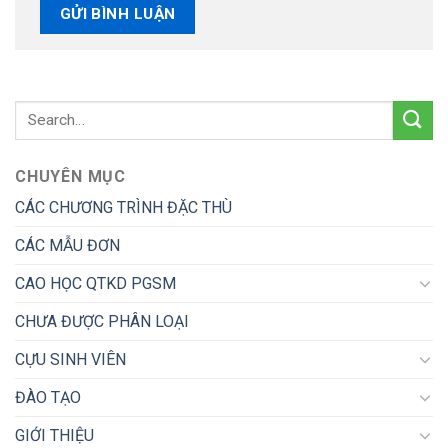
CHUYÊN MỤC
CÁC CHƯƠNG TRÌNH ĐẶC THÙ
CÁC MẪU ĐƠN
CAO HỌC QTKD PGSM
CHƯA ĐƯỢC PHÂN LOẠI
CỰU SINH VIÊN
ĐÀO TẠO
GIỚI THIỆU