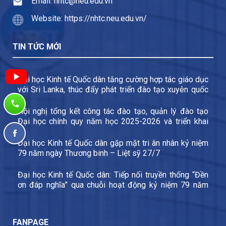
Email: nhtc@neu.edu.vn
Website: https://nhtc.neu.edu.vn/
TIN TỨC MỚI
Đại học Kinh tế Quốc dân tăng cường hợp tác giáo dục
với Sri Lanka, thúc đẩy phát triển đào tạo xuyên quốc
gia và trao đổi sinh viên
Hội nghị tổng kết công tác đào tạo, quản lý đào tạo
Đại học chính quy năm học 2025-2026 và triển khai
các nhiệm vụ trọng tâm năm học 2026-2027
Đại học Kinh tế Quốc dân gặp mặt tri ân nhân kỷ niệm
79 năm ngày Thương binh – Liệt sỹ 27/7
Đại học Kinh tế Quốc dân: Tiếp nối truyền thống “Đền
ơn đáp nghĩa” qua chuỗi hoạt động kỷ niệm 79 năm
Ngày Thương binh – Liệt sĩ
FANPAGE