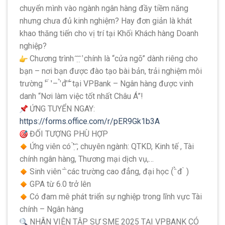
chuyển mình vào ngành ngân hàng đầy tiềm năng
nhưng chưa đủ kinh nghiệm? Hay đơn giản là khát
khao thăng tiến cho vị trí tại Khối Khách hàng Doanh
nghiệp?
Chương trình ̂ ̂ ̣̂ ̛̣ chính là “cửa ngõ” dành riêng cho
bạn – nơi bạn được đào tạo bài bản, trải nghiệm môi
trường ̛̣ ̂́ ́ ̛̛ – ̛̉ đ̛̛̀ ̛̃ ̆́ tại VPBank – Ngân hàng được vinh
danh “Nơi làm việc tốt nhất Châu Á”!
ỨNG TUYỂN NGAY:
https://forms.office.com/r/pER9Gk1b3A
ĐỐI TƯỢNG PHÙ HỢP
Ứng viên có ̛̛́ ̆ ̣̂, chuyên ngành: QTKD, Kinh tế , Tài
chính ngân hàng, Thương mại dịch vụ,…
Sinh viên ̆ ̂́ các trường cao đẳng, đại học (́ ̂̉ đ ̀ )
GPA từ 6.0 trở lên
Có đam mê phát triển sự nghiệp trong lĩnh vực Tài
chính – Ngân hàng
NHÂN VIÊN TẬP SỰ SME 2025 TẠI VPBANK CÓ