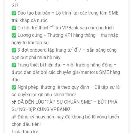
GÌ?
Đào tạo bài bản – Lộ trình ́ tại các trung tâm SME
trải khắp cả nước
Cơ hội trở thành ̂ ̂ ́ ̛́ tại VPBank sau chương trình
Lương cứng + Thưởng KPI hàng tháng – thu nhập
ngay từ khi tập sự
3 đợt onboard tập trung từ ́ đ̂́ ́ / – sẵn sàng cùng
bạn bứt phá mùa hè này
Trang thiết bị hiện đại – môi trường năng động –
được dẫn dắt bởi các chuyên gia/mentors SME hàng
đầu
Nghỉ phép, thưởng lễ theo quy định – Đã tập sự là
có quyền lợi xịn như chính thức!
ĐÃ ĐẾN LÚC “TẬP SỰ CHUẨN SME” – BỨT PHÁ
SỰ NGHIỆP CÙNG VPBANK!
Đăng ký ngay hôm nay để không bỏ lỡ vòng tuyển
chọn đầu tiên!
Link đăng ký: