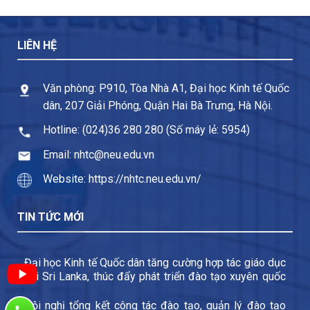
LIÊN HỆ
Văn phòng: P910, Tòa Nhà A1, Đại học Kinh tế Quốc
dân, 207 Giải Phóng, Quận Hai Bà Trưng, Hà Nội.
Hotline: (024)36 280 280 (Số máy lẻ: 5954)
Email: nhtc@neu.edu.vn
Website: https://nhtc.neu.edu.vn/
TIN TỨC MỚI
Đại học Kinh tế Quốc dân tăng cường hợp tác giáo dục
với Sri Lanka, thúc đẩy phát triển đào tạo xuyên quốc
gia và trao đổi sinh viên
Hội nghị tổng kết công tác đào tạo, quản lý đào tạo