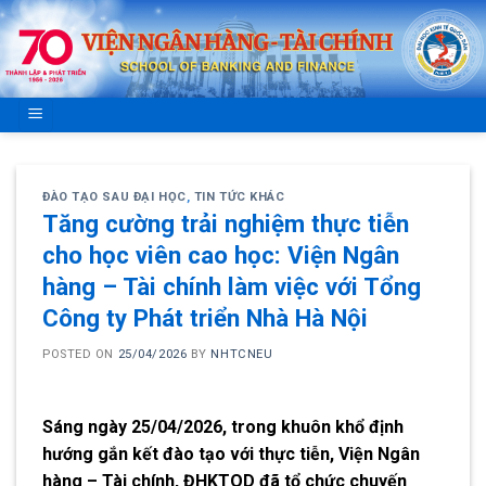
Skip
to
content
ĐÀO TẠO SAU ĐẠI HỌC
,
TIN TỨC KHÁC
Tăng cường trải nghiệm thực tiễn
cho học viên cao học: Viện Ngân
hàng – Tài chính làm việc với Tổng
Công ty Phát triển Nhà Hà Nội
POSTED ON
25/04/2026
BY
NHTCNEU
Sáng ngày 25/04/2026, trong khuôn khổ định
hướng gắn kết đào tạo với thực tiễn, Viện Ngân
hàng – Tài chính, ĐHKTQD đã tổ chức chuyến