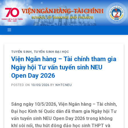
Skip
to
content
TUYỂN SINH
,
TUYỂN SINH ĐẠI HỌC
Viện Ngân hàng – Tài chính tham gia
Ngày hội Tư vấn tuyển sinh NEU
Open Day 2026
POSTED ON
10/05/2026
BY
NHTCNEU
Sáng ngày 10/5/2026, Viện Ngân hàng – Tài chính,
Đại học Kinh tế Quốc dân đã tham gia Ngày hội Tư
vấn tuyển sinh NEU Open Day 2026 trong không
khí sôi nổi, thu hút đông đảo học sinh THPT và