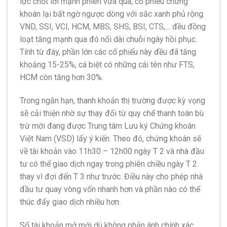
lực chốt lời mạnh phiên vừa qua, cổ phiếu chứng
khoán lại bất ngờ ngược dòng với sắc xanh phủ rộng.
VND, SSI, VCI, HCM, MBS, SHS, BSI, CTS,… đều đồng
loạt tăng mạnh qua đó nối dài chuỗi ngày hồi phục.
Tính từ đáy, phần lớn các cổ phiếu này đều đã tăng
khoảng 15-25%, cá biệt có những cái tên như FTS,
HCM còn tăng hơn 30%.
Trong ngắn hạn, thanh khoản thị trường được kỳ vọng
sẽ cải thiện nhờ sự thay đổi từ quy chế thanh toán bù
trừ mới đang được Trung tâm Lưu ký Chứng khoán
Việt Nam (VSD) lấy ý kiến. Theo đó, chứng khoán sẽ
về tài khoản vào 11h30 – 12h00 ngày T 2 và nhà đầu
tư có thể giao dịch ngay trong phiên chiều ngày T 2
thay vì đợi đến T 3 như trước. Điều này cho phép nhà
đầu tư quay vòng vốn nhanh hơn và phần nào có thể
thúc đẩy giao dịch nhiều hơn.
Số tài khoản mở mới dù không phản ánh chính xác