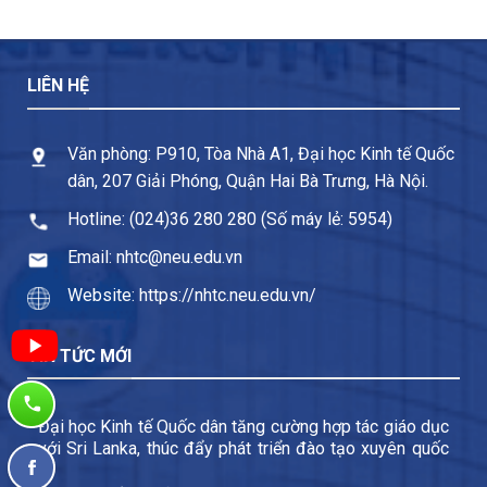
LIÊN HỆ
Văn phòng: P910, Tòa Nhà A1, Đại học Kinh tế Quốc
dân, 207 Giải Phóng, Quận Hai Bà Trưng, Hà Nội.
Hotline: (024)36 280 280 (Số máy lẻ: 5954)
Email: nhtc@neu.edu.vn
Website: https://nhtc.neu.edu.vn/
TIN TỨC MỚI
Đại học Kinh tế Quốc dân tăng cường hợp tác giáo dục
với Sri Lanka, thúc đẩy phát triển đào tạo xuyên quốc
gia và trao đổi sinh viên