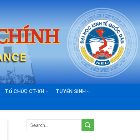
TỔ CHỨC CT-XH
TUYỂN SINH