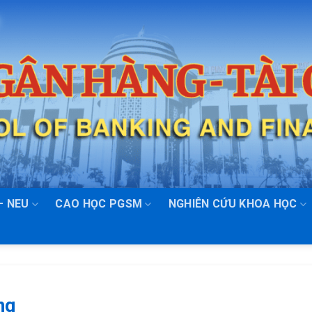
– NEU
CAO HỌC PGSM
NGHIÊN CỨU KHOA HỌC
ng