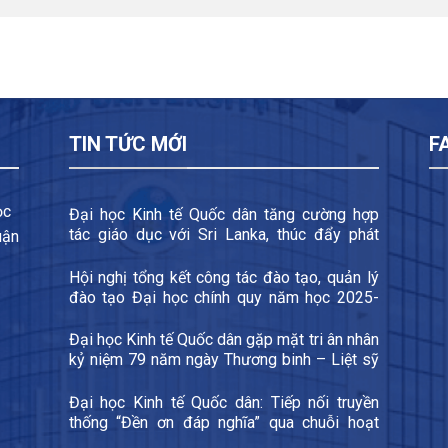
TIN TỨC MỚI
F
ọc
Đại học Kinh tế Quốc dân tăng cường hợp
tác giáo dục với Sri Lanka, thúc đẩy phát
uận
triển đào tạo xuyên quốc gia và trao đổi sinh
viên
Hội nghị tổng kết công tác đào tạo, quản lý
đào tạo Đại học chính quy năm học 2025-
2026 và triển khai các nhiệm vụ trọng tâm
năm học 2026-2027
Đại học Kinh tế Quốc dân gặp mặt tri ân nhân
kỷ niệm 79 năm ngày Thương binh – Liệt sỹ
27/7
Đại học Kinh tế Quốc dân: Tiếp nối truyền
thống “Đền ơn đáp nghĩa” qua chuỗi hoạt
động kỷ niệm 79 năm Ngày Thương binh –